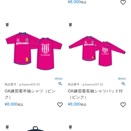
¥
8,000
税込
商品番号：g-fcproud25-22
商品番号：g-fcproud37-22
GK練習着半袖シャツ（ピン
GK練習着長袖シャツパッド付
ク）
（ピンク）
¥
8,000
¥
8,000
税込
税込