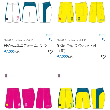
商品番号：g-fcproud14-01
商品番号：g-fcproud38-41
FPAwayユニフォームパンツ
GK練習着パンツパッド付
（黄）
¥
7,000
税込
¥
7,000
税込