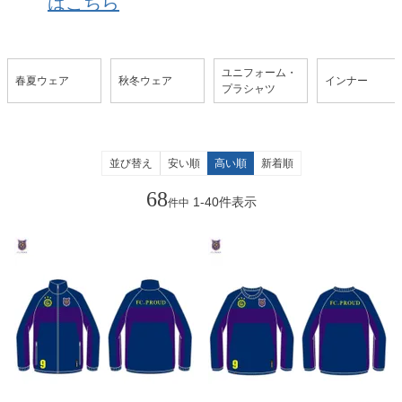
はこちら
ユニフォーム・
春夏ウェア
秋冬ウェア
インナー
プラシャツ
並び替え
安い順
高い順
新着順
68
1
-
40
件表示
件中