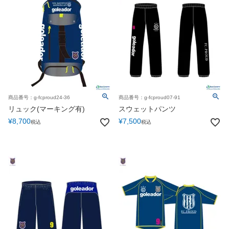
商品番号：g-fcproud24-36
商品番号：g-fcproud07-91
リュック(マーキング有)
スウェットパンツ
¥
8,700
¥
7,500
税込
税込