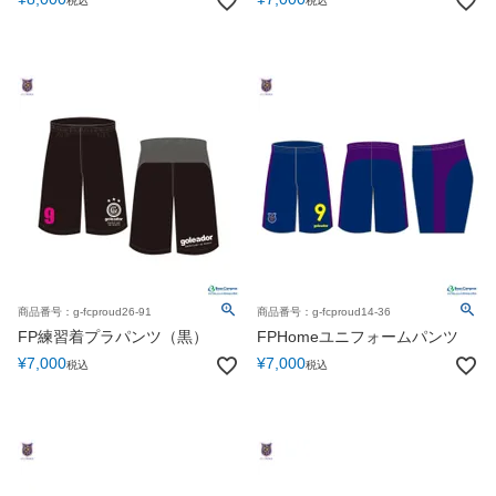
税込
税込
商品番号：g-fcproud26-91
商品番号：g-fcproud14-36
FP練習着プラパンツ（黒）
FPHomeユニフォームパンツ
¥
7,000
¥
7,000
税込
税込