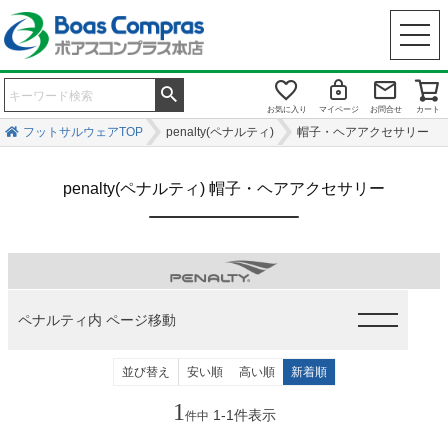
お気に入り
マイページ
お問合せ
カート
フットサルウェアTOP
penalty(ペナルティ)
帽子・ヘアアクセサリー
penalty(ペナルティ) 帽子・ヘアアクセサリー
ペナルティ内 ページ移動
並び替え
安い順
高い順
新着順
1
1
-
1
件表示
件中