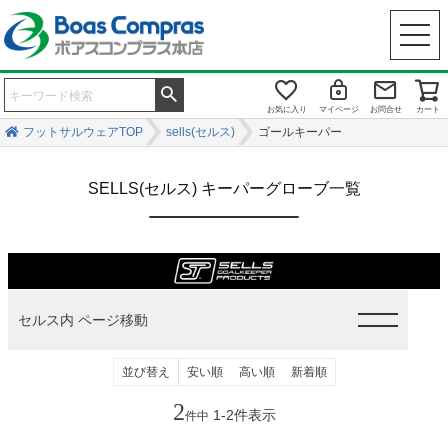
お気に入り
マイページ
お問合せ
カート
フットサルウェアTOP
sells(セルス)
ゴールキーパー
SELLS(セルス) キーパーグローブ一覧
セルス内 ページ移動
並び替え
安い順
高い順
新着順
2
1
-
2
件表示
件中