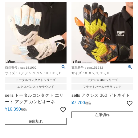
商品番号：sgp181902
商品番号：sgp151632
サイズ：
7
8
8.5
9
9.5
10
10.5
11
サイズ：
8
8.5
9
9.5
10
トータルコンタクトシリーズ
アクシス 360シリーズ
エクスパンス＋サラウンド
フラットパーム+サラウンド
sells トータルコンタクト エリ
sells アクシス 360 デトネイト
ート アクア カンピオーネ
¥
7,700
税込
¥
16,390
税込
在庫切れ
在庫切れ