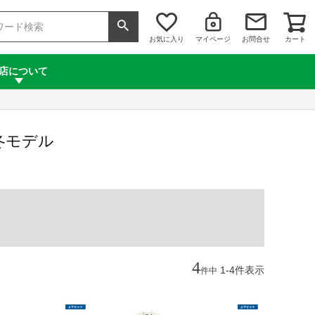
お気に入り
マイページ
お問合せ
カート
店について
秋冬モデル
4
1
-
4
件表示
件中