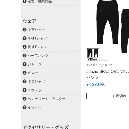
定番・継続商品
ウェア
上下セット
半袖Tシャツ
長袖Tシャツ
ハーフパンツ
ジャージ
商品番号：ge-0962
spazio SPAZIO脇
ピステ
パンツ
ポロシャツ
¥
4,290
税込
スウェット
在庫切れ
ベンチコート・アウター
インナー
アクセサリー・グッズ