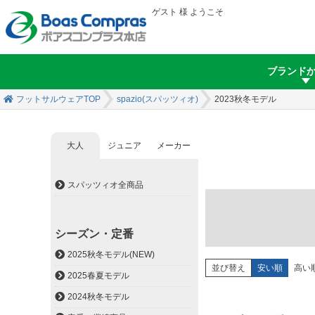
ゲスト 様 ようこそ
ブランド
フットサルウェアTOP
spazio(スパッツィオ)
2023秋冬モデル
大人
ジュニア
メーカー
スパッツィオ内 ページ移動
スパッツィオ全商品
シーズン・定番
2025秋冬モデル(NEW)
並び替え
安い順
高い
2025春夏モデル
2024秋冬モデル