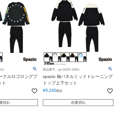
62
商品番号：ge-0928--0962
クサークルロゴロングプ
spazio 袖パネルミッドトレーニング
ット
トップ上下セット
¥
9,240
税込
庫切れ
在庫切れ