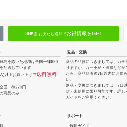
お得情報をGET
LINE@ お友だち追加で
料
返品・交換
離島を除いた地域は全国一律880
商品の品質につきましては、万全
を配送しています。
りますが、万一不良・破損などが
たら、商品到着後7日以内にお知
送料無料
(税込)以上お買い上げで
い。
返品・交換につきましては、7日
全国一律270円
封・未使用に限り可能です。詳し
の商品のみ
ガイド
をご利用ください。
ジ
サポート
録
ご利用ガイド