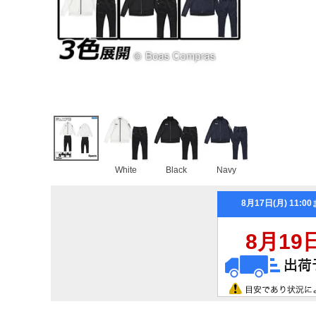
White
Black
Navy