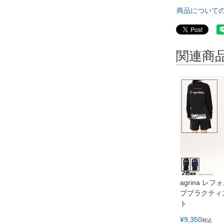
商品について
関連商
agrina レ
ブプラクティ
ト
¥
9,350
税込