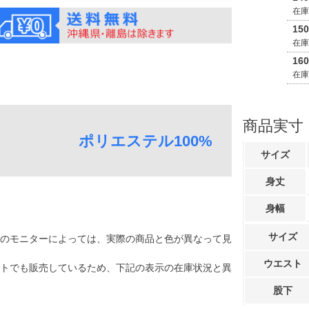
在
15
在
16
在
商品実寸
ポリエステル100%
サイズ
身丈
身幅
サイズ
のモニターによっては、実際の商品と色が異なって見
ウエスト
トでも販売しているため、下記の表示の在庫状況と異
股下