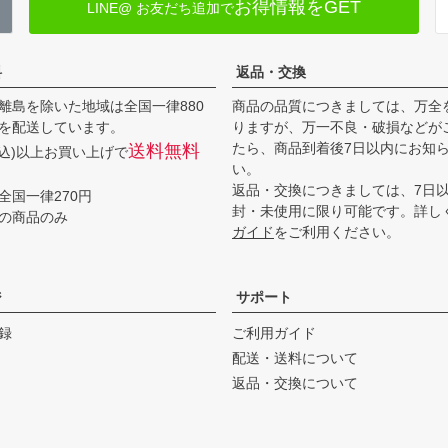
お得情報をGET
LINE@ お友だち追加で
料
返品・交換
離島を除いた地域は全国一律880
商品の品質につきましては、万全
を配送しています。
りますが、万一不良・破損などが
たら、商品到着後7日以内にお知
送料無料
(税込)以上お買い上げで
い。
返品・交換につきましては、7日
全国一律270円
封・未使用に限り可能です。詳し
の商品のみ
ガイド
をご利用ください。
ジ
サポート
録
ご利用ガイド
配送・送料について
返品・交換について