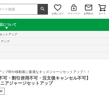
お気に入り
マイページ
お問合せ
カート
店について
ジセットアップ
トアップ
アップ時や移動着に最適なキッズジャージセットアップ！！
不可・割引併用不可・注文後キャンセル不可】
 ジュニアジャージセットアップ
80