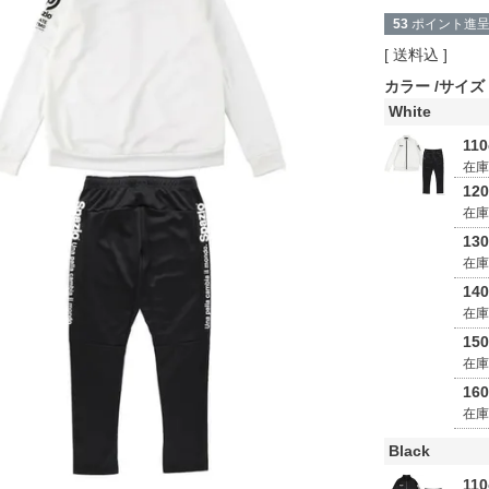
53
ポイント進
送料込
カラー
サイズ
White
11
在
12
在
13
在
14
在
15
在
16
在
Black
11