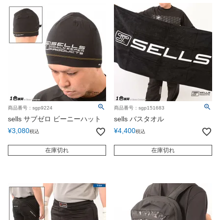
商品番号：sgp9224
商品番号：sgp151683
sells サブゼロ ビーニーハット
sells バスタオル
¥
3,080
¥
4,400
税込
税込
在庫切れ
在庫切れ