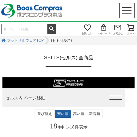
お気に入り
マイページ
お問合せ
カート
フットサルウェアTOP
sells(セルス)
SELLS(セルス) 全商品
セルス内 ページ移動
並び替え
安い順
高い順
新着順
18
1
-
18
件表示
件中