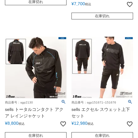
在庫切れ
¥
7,700
税込
在庫切れ
商品番号：sgp2130
商品番号：sgp151671--151676
sells トータルコンタクト アク
sells エクセル スウェット上下
ア レインジャケット
セット
¥
8,800
¥
12,980
税込
税込
在庫切れ
在庫切れ