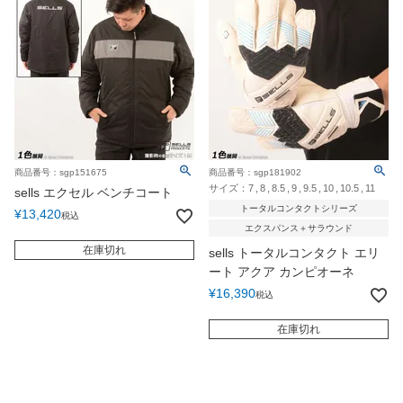
商品番号：sgp151675
商品番号：sgp181902
サイズ：
7
8
8.5
9
9.5
10
10.5
11
sells エクセル ベンチコート
トータルコンタクトシリーズ
¥
13,420
税込
エクスパンス＋サラウンド
在庫切れ
sells トータルコンタクト エリ
ート アクア カンピオーネ
¥
16,390
税込
在庫切れ