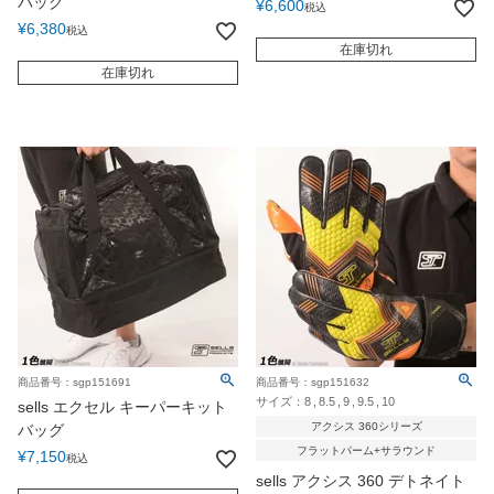
バッグ
¥
6,600
税込
¥
6,380
税込
在庫切れ
在庫切れ
商品番号：sgp151691
商品番号：sgp151632
サイズ：
8
8.5
9
9.5
10
sells エクセル キーパーキット
アクシス 360シリーズ
バッグ
フラットパーム+サラウンド
¥
7,150
税込
sells アクシス 360 デトネイト