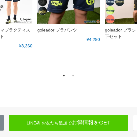
ォルマプラクティス
goleador プラパンツ
goleador 
ト
下セット
¥4,290
¥8,360
お得情報をGET
LINE@ お友だち追加で