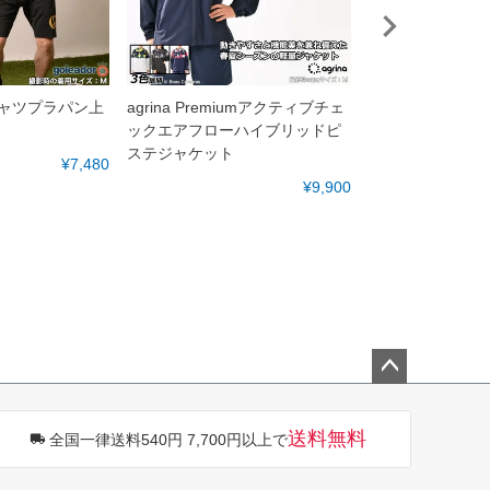
プラシャツプラパン上
agrina Premiumアクティブチェ
dalponte プ
ックエアフローハイブリッドピ
ステジャケット
¥7,480
¥9,900
ペー
ジト
送料無料
全国一律送料540円 7,700円以上で
ップ
へ