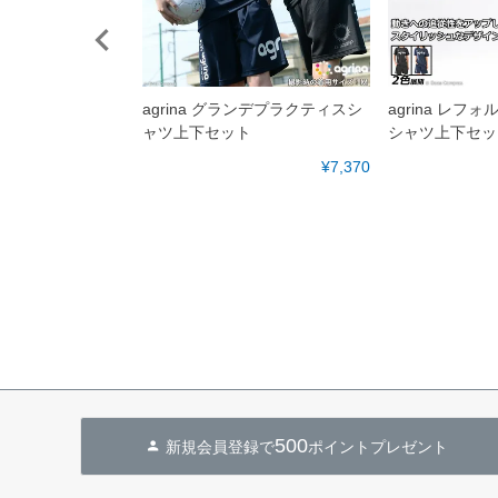
可・割引併用不
agrina グランデプラクティスシ
agrina レフ
ャンセル不可】カ
ャツ上下セット
シャツ上下セッ
ブレーカー [ca-
¥7,370
インドブレーカージ
z
¥3,850
500
新規会員登録で
ポイントプレゼント