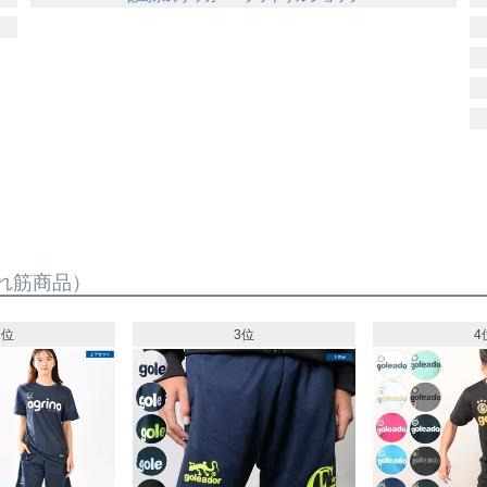
れ筋商品）
2位
3位
4