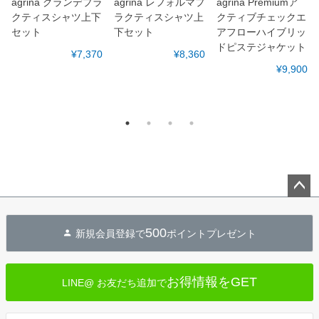
agrina グランデプラ
agrina レフォルマプ
agrina Premiumア
クティスシャツ上下
ラクティスシャツ上
クティブチェックエ
セット
下セット
アフローハイブリッ
ドピステジャケット
¥7,370
¥8,360
¥9,900
ペー
ジト
500
新規会員登録で
ポイントプレゼント
ップ
へ
お得情報をGET
LINE@ お友だち追加で