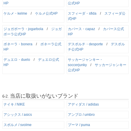
HP
公式HP
ケルメ・kelme
/
ケルメ公式HP
スフィーダ・sfida
/
スフィーダ公
式HP
ジョガボーラ・jogarbola
/
ジョガ
カパース・capaz
/
カパース公式
ボーラ公式HP
HP
ボネーラ・bonera
/
ボネーラ公式
デスポルチ・desporte
/
デスポル
HP
チ公式HP
デュエロ・duelo
/
デュエロ公式
サッカージャンキー・
HP
soccerjunky
/
サッカージャンキー
公式HP
当店に取扱いがないブランド
ナイキ / NIKE
アディダス / adidas
アシックス / asics
アンブロ / umbro
スボルメ / svolme
プーマ / puma