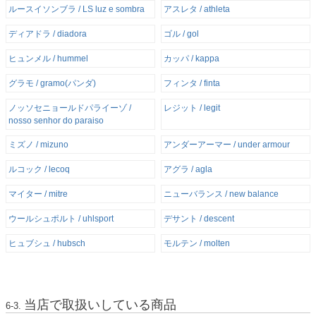
ルースイソンブラ / LS luz e sombra
アスレタ / athleta
ディアドラ / diadora
ゴル / gol
ヒュンメル / hummel
カッパ / kappa
グラモ / gramo(パンダ)
フィンタ / finta
ノッソセニョールドパライーゾ /
レジット / legit
nosso senhor do paraiso
ミズノ / mizuno
アンダーアーマー / under armour
ルコック / lecoq
アグラ / agla
マイター / mitre
ニューバランス / new balance
ウールシュポルト / uhlsport
デサント / descent
ヒュブシュ / hubsch
モルテン / molten
当店で取扱いしている商品